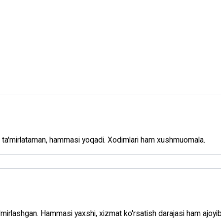
 ta'mirlataman, hammasi yoqadi. Xodimlari ham xushmuomala.
mirlashgan. Hammasi yaxshi, xizmat ko'rsatish darajasi ham ajoyib