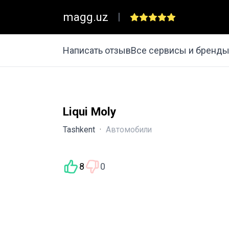
magg.uz
|
Написать отзыв
Все сервисы и бренд
Liqui Moly
Tashkent
·
Автомобили
8
0