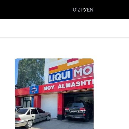
O'Z
РУ
EN