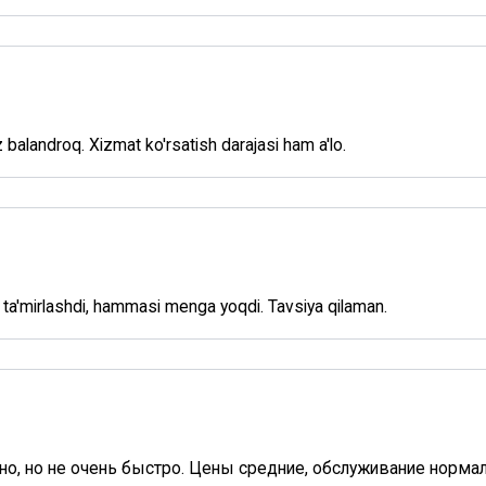
oz balandroq. Xizmat ko'rsatish darajasi ham a'lo.
i ta'mirlashdi, hammasi menga yoqdi. Tavsiya qilaman.
о, но не очень быстро. Цены средние, обслуживание нормал