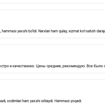
hammasi yaxshi bo'ldi. Narxlari ham qulay, xizmat ko'rsatish daraja
ыстро и качественно. Цены средние, рекомендую. Все было с
hadi, xodimlari ham yaxshi ishlaydi. Hammasi yoqadi.