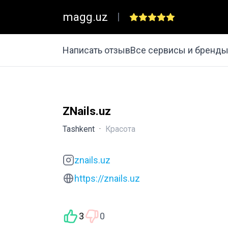
magg.uz
|
Написать отзыв
Все сервисы и бренд
ZNails.uz
Tashkent
·
Красота
znails.uz
https://znails.uz
3
0