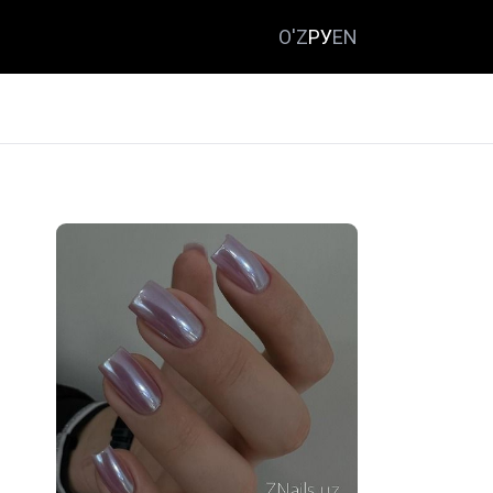
O'Z
РУ
EN