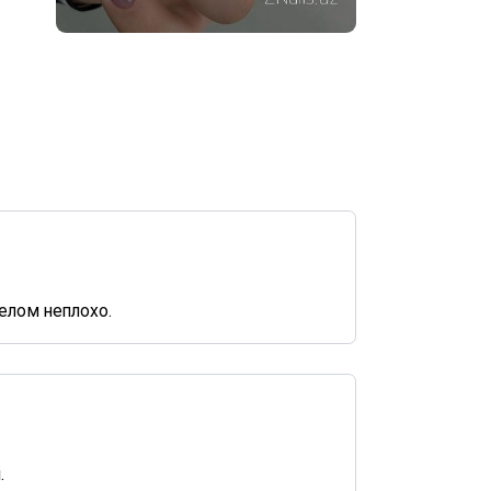
елом неплохо.
.