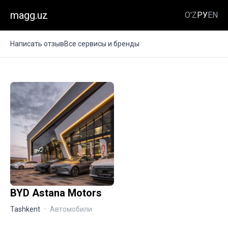
magg.uz
O'Z
РУ
EN
Написать отзыв
Все сервисы и бренды
BYD Astana Motors
Tashkent
·
Автомобили