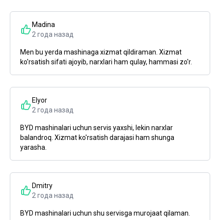
Madina
2 года назад
Men bu yerda mashinaga xizmat qildiraman. Xizmat
ko'rsatish sifati ajoyib, narxlari ham qulay, hammasi zo'r.
Elyor
2 года назад
BYD mashinalari uchun servis yaxshi, lekin narxlar
balandroq. Xizmat ko'rsatish darajasi ham shunga
yarasha.
Dmitry
2 года назад
BYD mashinalari uchun shu servisga murojaat qilaman.