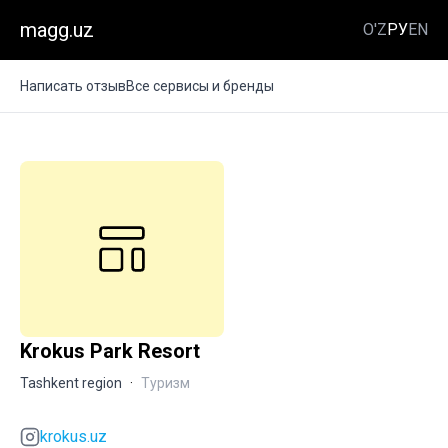
magg.uz
O'Z
РУ
EN
Написать отзыв
Все сервисы и бренды
Krokus Park Resort
Tashkent region
·
Туризм
krokus.uz