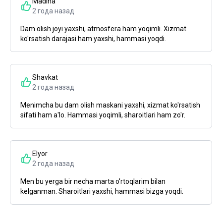
Madina
2 года назад
Dam olish joyi yaxshi, atmosfera ham yoqimli. Xizmat
ko'rsatish darajasi ham yaxshi, hammasi yoqdi.
Shavkat
2 года назад
Menimcha bu dam olish maskani yaxshi, xizmat ko'rsatish
sifati ham a'lo. Hammasi yoqimli, sharoitlari ham zo'r.
Elyor
2 года назад
Men bu yerga bir necha marta o'rtoqlarim bilan
kelganman. Sharoitlari yaxshi, hammasi bizga yoqdi.