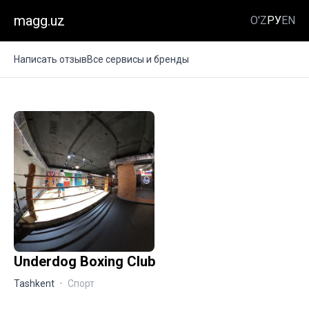
magg.uz
O'Z
РУ
EN
Написать отзыв
Все сервисы и бренды
Underdog Boxing Club
Tashkent
·
Спорт