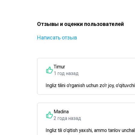
Отзывы и оценки пользователей
Написать отзыв
Timur
1 год назад
Ingliz tilini o'rganish uchun zo'r joy, o'qituv
Madina
2 года назад
Ingliz tili o'qitish yaxshi, ammo tanlov unch