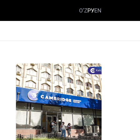
O'Z
РУ
EN