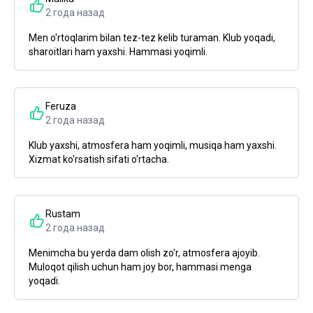
2 года назад
Men o'rtoqlarim bilan tez-tez kelib turaman. Klub yoqadi,
sharoitlari ham yaxshi. Hammasi yoqimli.
Feruza
2 года назад
Klub yaxshi, atmosfera ham yoqimli, musiqa ham yaxshi.
Xizmat ko'rsatish sifati o'rtacha.
Rustam
2 года назад
Menimcha bu yerda dam olish zo'r, atmosfera ajoyib.
Muloqot qilish uchun ham joy bor, hammasi menga
yoqadi.