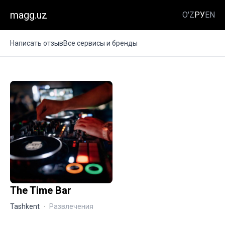
magg.uz
O'Z
РУ
EN
Написать отзыв
Все сервисы и бренды
The Time Bar
Tashkent
·
Развлечения