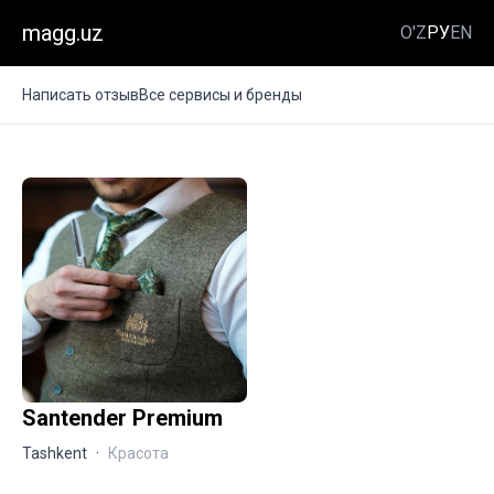
magg.uz
O'Z
РУ
EN
Написать отзыв
Все сервисы и бренды
Santender Premium
Tashkent
·
Красота