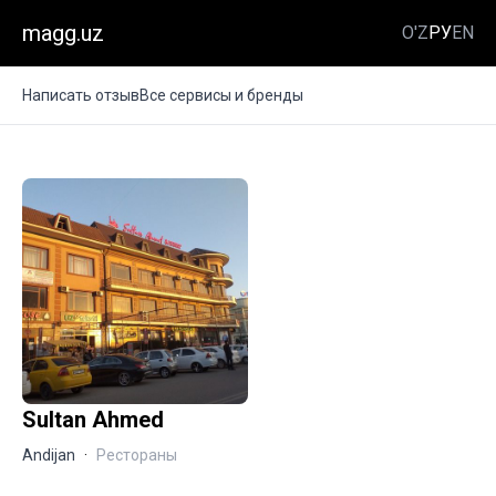
magg.uz
O'Z
РУ
EN
Написать отзыв
Все сервисы и бренды
Sultan Ahmed
Andijan
·
Рестораны