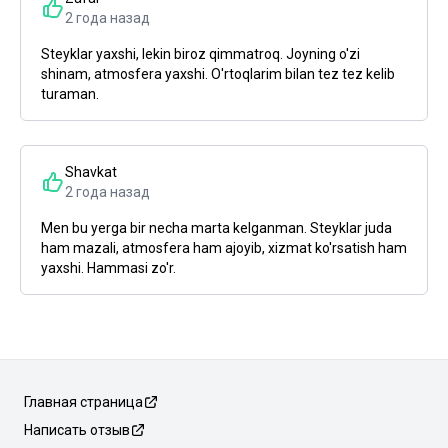
2 года назад
Steyklar yaxshi, lekin biroz qimmatroq. Joyning o'zi
shinam, atmosfera yaxshi. O'rtoqlarim bilan tez tez kelib
turaman.
Shavkat
2 года назад
Men bu yerga bir necha marta kelganman. Steyklar juda
ham mazali, atmosfera ham ajoyib, xizmat ko'rsatish ham
yaxshi. Hammasi zo'r.
Главная страница
Написать отзыв