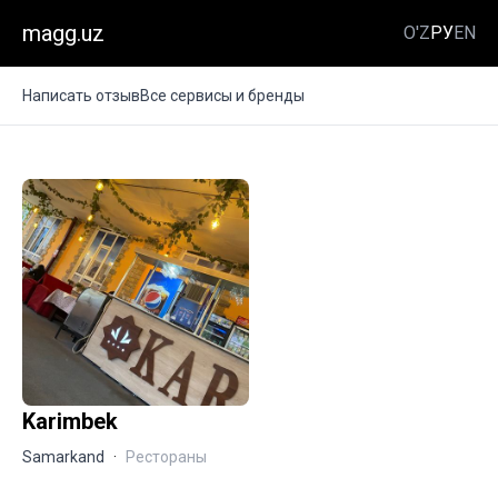
magg.uz
O'Z
РУ
EN
Написать отзыв
Все сервисы и бренды
Karimbek
Samarkand
·
Рестораны