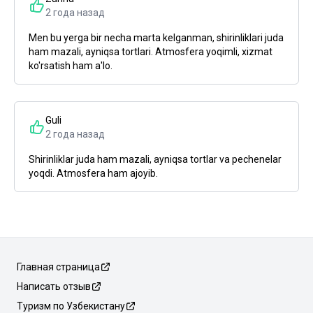
2 года назад
Men bu yerga bir necha marta kelganman, shirinliklari juda
ham mazali, ayniqsa tortlari. Atmosfera yoqimli, xizmat
ko'rsatish ham a'lo.
Guli
2 года назад
Shirinliklar juda ham mazali, ayniqsa tortlar va pechenelar
yoqdi. Atmosfera ham ajoyib.
Главная страница
Написать отзыв
Туризм по Узбекистану