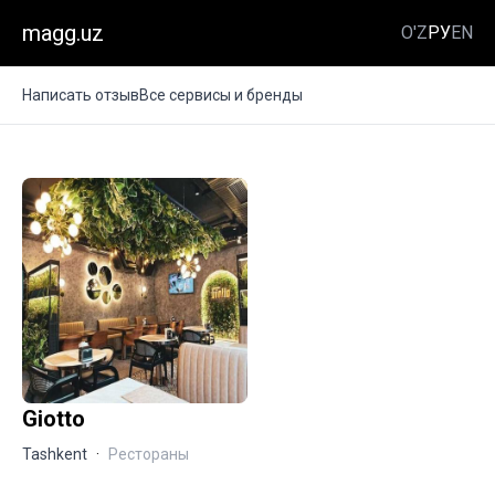
magg.uz
O'Z
РУ
EN
Написать отзыв
Все сервисы и бренды
Giotto
Tashkent
·
Рестораны