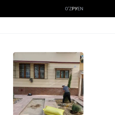
O'Z
РУ
EN