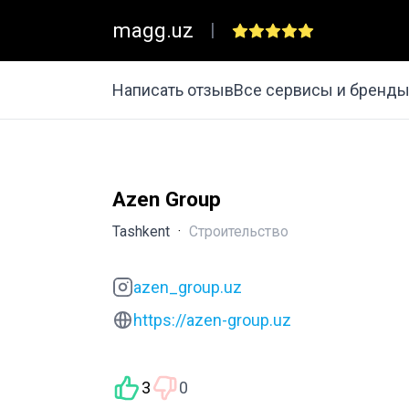
magg.uz
|
Написать отзыв
Все сервисы и бренд
Azen Group
Tashkent
·
Строительство
azen_group.uz
https://azen-group.uz
3
0