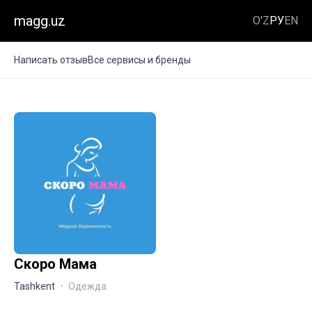
magg.uz
O'Z
РУ
EN
Написать отзыв
Все сервисы и бренды
Скоро Мама
Tashkent
·
Одежда