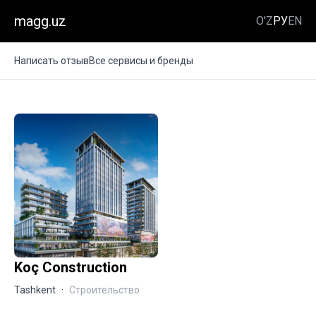
magg.uz
O'Z
РУ
EN
Написать отзыв
Все сервисы и бренды
Koç Construction
Tashkent
·
Строительство