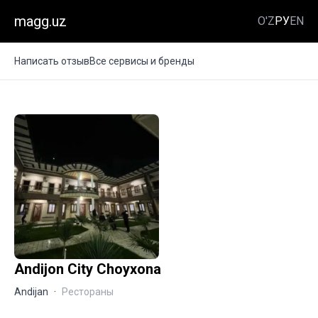
magg.uz
O'Z
РУ
EN
Написать отзыв
Все сервисы и бренды
Andijon City Choyxona
Andijan
·
Рестораны