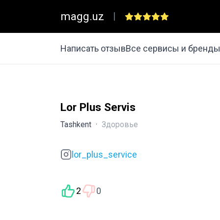
magg.uz
|
Написать отзыв
Все сервисы и бренд
Lor Plus Servis
Tashkent
·
Здоровье
lor_plus_service
2
0