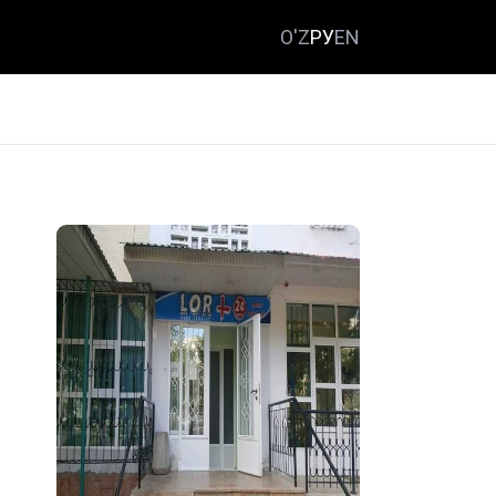
O'Z
РУ
EN