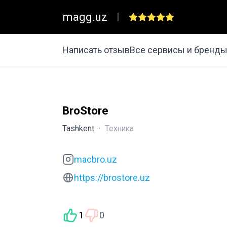
magg.uz
|
Написать отзыв
Все сервисы и бренд
BroStore
Tashkent
·
Техника
macbro.uz
https://brostore.uz
1
0