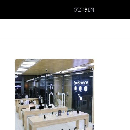
O'Z
РУ
EN