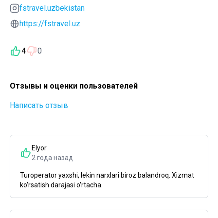
fstravel.uzbekistan
https://fstravel.uz
4
0
Отзывы и оценки пользователей
Написать отзыв
Elyor
2 года назад
Turoperator yaxshi, lekin narxlari biroz balandroq. Xizmat
ko'rsatish darajasi o'rtacha.