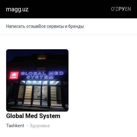
magg.uz
O'Z
РУ
EN
Написать отзыв
Все сервисы и бренды
Global Med System
Tashkent
·
Здоровье