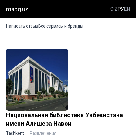
magg.uz
O'Z
РУ
EN
Написать отзыв
Все сервисы и бренды
Национальная библиотека Узбекистана
имени Алишера Навои
Tashkent
·
Развлечения