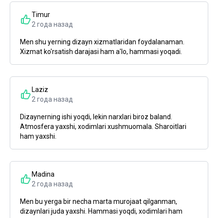
Timur
2 года назад
Men shu yerning dizayn xizmatlaridan foydalanaman.
Xizmat ko'rsatish darajasi ham a'lo, hammasi yoqadi.
Laziz
2 года назад
Dizaynerning ishi yoqdi, lekin narxlari biroz baland.
Atmosfera yaxshi, xodimlari xushmuomala. Sharoitlari
ham yaxshi.
Madina
2 года назад
Men bu yerga bir necha marta murojaat qilganman,
dizaynlari juda yaxshi. Hammasi yoqdi, xodimlari ham