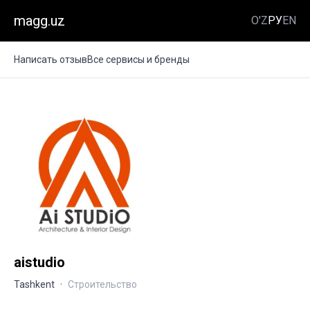
magg.uz
O'Z
РУ
EN
Написать отзыв
Все сервисы и бренды
aistudio
Tashkent
·
Строительство