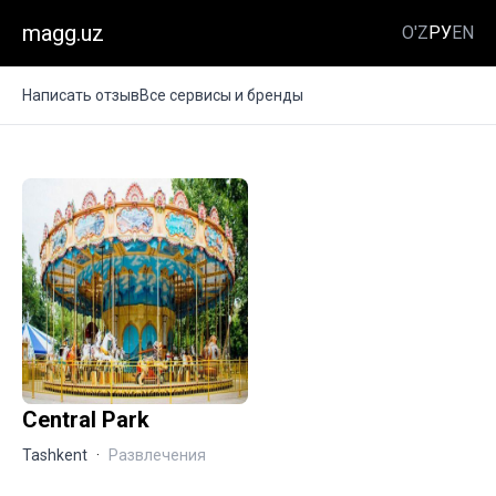
magg.uz
O'Z
РУ
EN
Написать отзыв
Все сервисы и бренды
Central Park
Tashkent
·
Развлечения