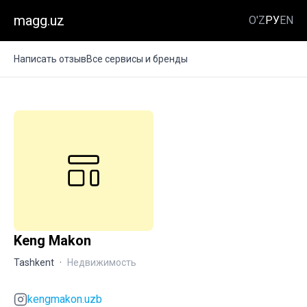
magg.uz
O'Z
РУ
EN
Написать отзыв
Все сервисы и бренды
Keng Makon
Tashkent
·
Недвижимость
kengmakon.uzb