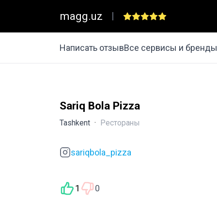
magg.uz
|
Написать отзыв
Все сервисы и бренд
Sariq Bola Pizza
Tashkent
·
Рестораны
sariqbola_pizza
1
0