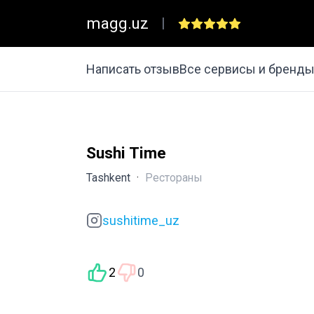
magg.uz
|
Написать отзыв
Все сервисы и бренд
Sushi Time
Tashkent
·
Рестораны
sushitime_uz
2
0