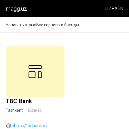
magg.uz
O'Z
РУ
EN
Написать отзыв
Все сервисы и бренды
TBC Bank
Tashkent
·
Бизнес
https://tbcbank.uz