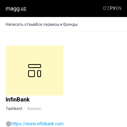
magg.uz
O'Z
РУ
EN
Написать отзыв
Все сервисы и бренды
InfinBank
Tashkent
·
Бизнес
https://www.infinbank.com