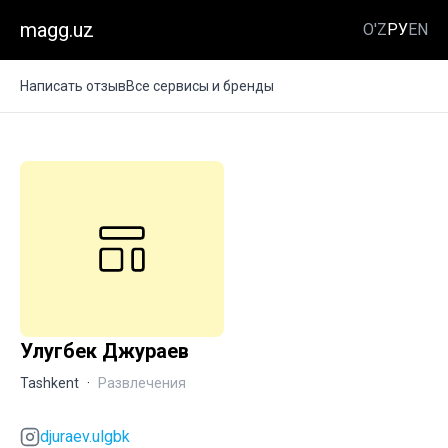
magg.uz
O'Z
РУ
EN
Написать отзыв
Все сервисы и бренды
Улугбек Джураев
Tashkent
·
Развлечения
djuraev.ulgbk