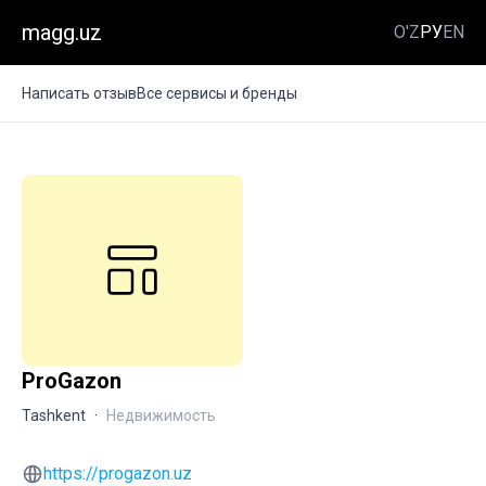
magg.uz
O'Z
РУ
EN
Написать отзыв
Все сервисы и бренды
ProGazon
Tashkent
·
Недвижимость
https://progazon.uz