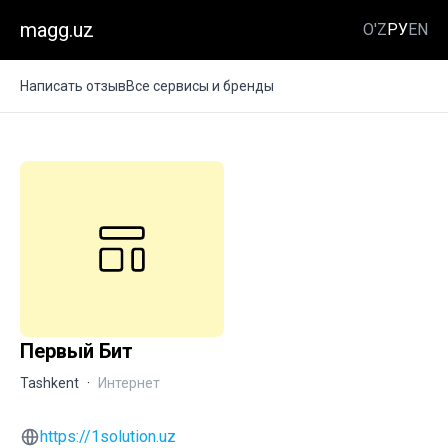
magg.uz
O'Z
РУ
EN
Написать отзыв
Все сервисы и бренды
Первый Бит
Tashkent
·
Интернет
https://1solution.uz