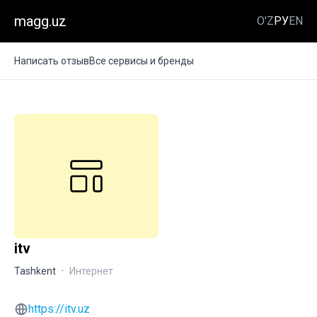
magg.uz
O'Z
РУ
EN
Написать отзыв
Все сервисы и бренды
itv
Tashkent
·
Интернет
https://itv.uz