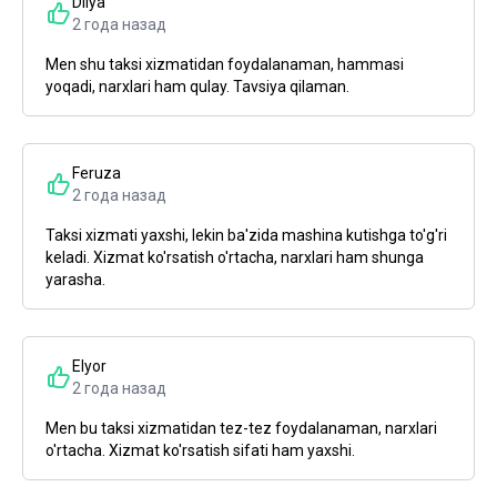
Dilya
2 года назад
Men shu taksi xizmatidan foydalanaman, hammasi
yoqadi, narxlari ham qulay. Tavsiya qilaman.
Feruza
2 года назад
Taksi xizmati yaxshi, lekin ba'zida mashina kutishga to'g'ri
keladi. Xizmat ko'rsatish o'rtacha, narxlari ham shunga
yarasha.
Elyor
2 года назад
Men bu taksi xizmatidan tez-tez foydalanaman, narxlari
o'rtacha. Xizmat ko'rsatish sifati ham yaxshi.