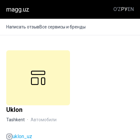
magg.uz
O'Z
РУ
EN
Написать отзыв
Все сервисы и бренды
Uklon
Tashkent
·
Автомобили
uklon_uz