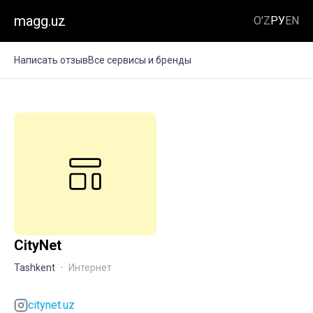
magg.uz
O'Z
РУ
EN
Написать отзыв
Все сервисы и бренды
CityNet
Tashkent
·
Интернет
citynet.uz