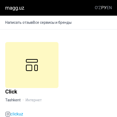
magg.uz
O'Z
РУ
EN
Написать отзыв
Все сервисы и бренды
Click
Tashkent
·
Интернет
clickuz