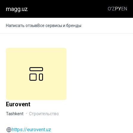
magg.uz
O'Z
РУ
EN
Написать отзыв
Все сервисы и бренды
Eurovent
Tashkent
·
Строительство
https://eurovent.uz