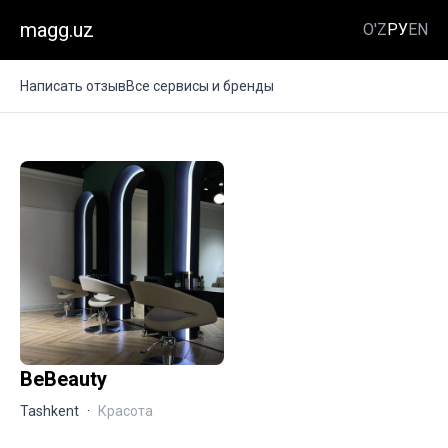
magg.uz
O'Z
РУ
EN
Написать отзыв
Все сервисы и бренды
BeBeauty
Tashkent
·
Красота