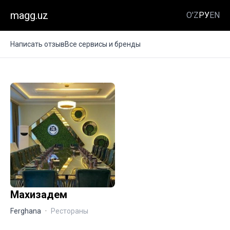
magg.uz
O'Z
РУ
EN
Написать отзыв
Все сервисы и бренды
Махизадем
Ferghana
·
Рестораны