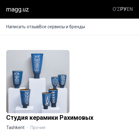
magg.uz
O'Z
РУ
EN
Написать отзыв
Все сервисы и бренды
Студия керамики Рахимовых
Tashkent
·
Прочие