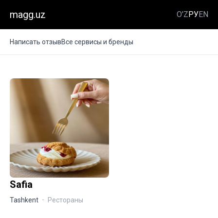
magg.uz
O'Z
РУ
EN
Написать отзыв
Все сервисы и бренды
Safia
Tashkent
·
Рестораны