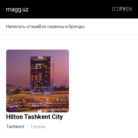
magg.uz
O'Z
РУ
EN
Написать отзыв
Все сервисы и бренды
Hilton Tashkent City
Tashkent
·
Туризм