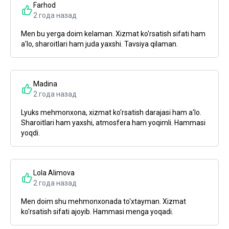
Farhod
2 года назад
Men bu yerga doim kelaman. Xizmat ko'rsatish sifati ham
a'lo, sharoitlari ham juda yaxshi. Tavsiya qilaman.
Madina
2 года назад
Lyuks mehmonxona, xizmat ko'rsatish darajasi ham a'lo.
Sharoitlari ham yaxshi, atmosfera ham yoqimli. Hammasi
yoqdi.
Lola Alimova
2 года назад
Men doim shu mehmonxonada to'xtayman. Xizmat
ko'rsatish sifati ajoyib. Hammasi menga yoqadi.