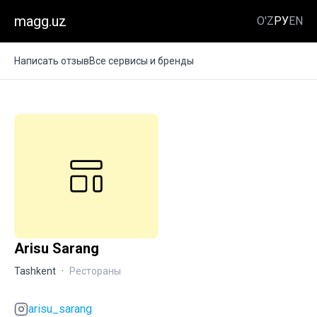
magg.uz
O'Z
РУ
EN
Написать отзыв
Все сервисы и бренды
Arisu Sarang
Tashkent
·
Рестораны
arisu_sarang