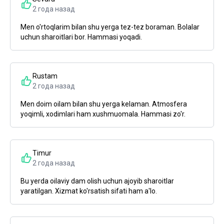
2 года назад
Men o'rtoqlarim bilan shu yerga tez-tez boraman. Bolalar
uchun sharoitlari bor. Hammasi yoqadi.
Rustam
2 года назад
Men doim oilam bilan shu yerga kelaman. Atmosfera
yoqimli, xodimlari ham xushmuomala. Hammasi zo'r.
Timur
2 года назад
Bu yerda oilaviy dam olish uchun ajoyib sharoitlar
yaratilgan. Xizmat ko'rsatish sifati ham a'lo.