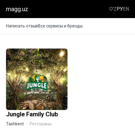
magg.uz
O'Z
РУ
EN
Написать отзыв
Все сервисы и бренды
Jungle Family Club
Tashkent
·
Рестораны