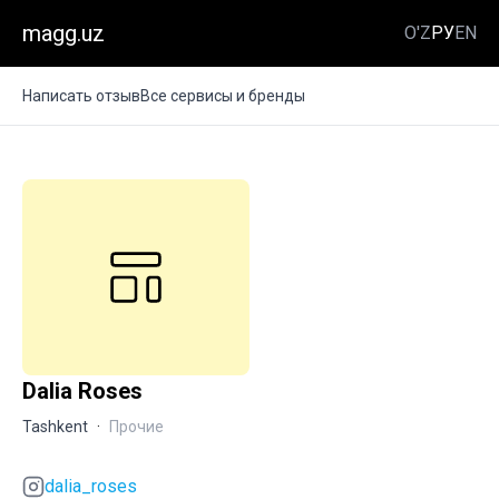
magg.uz
O'Z
РУ
EN
Написать отзыв
Все сервисы и бренды
Dalia Roses
Tashkent
·
Прочие
dalia_roses