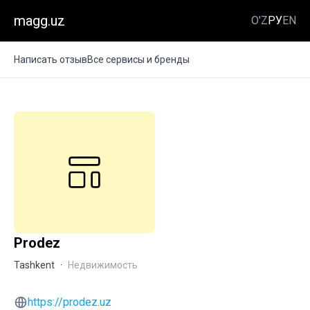
magg.uz
O'Z
РУ
EN
Написать отзыв
Все сервисы и бренды
Prodez
Tashkent
·
Недвижимость
https://prodez.uz