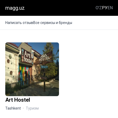
magg.uz
O'Z
РУ
EN
Написать отзыв
Все сервисы и бренды
Art Hostel
Tashkent
·
Туризм