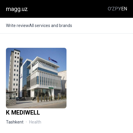
magg.uz
O'Z
РУ
EN
Write review
All services and brands
К MEDIWELL
Tashkent
·
Health