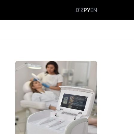
O'Z
РУ
EN