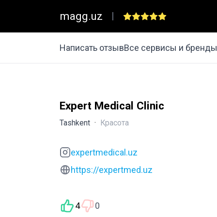
magg.uz
|
Написать отзыв
Все сервисы и бренд
Expert Medical Clinic
Tashkent
·
Красота
expertmedical.uz
https://expertmed.uz
4
0