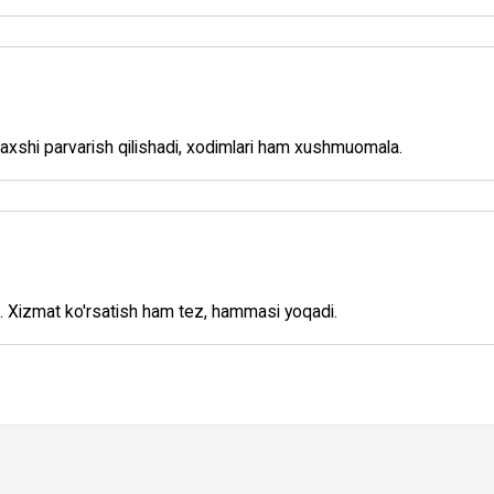
xshi parvarish qilishadi, xodimlari ham xushmuomala.
ha. Xizmat ko'rsatish ham tez, hammasi yoqadi.