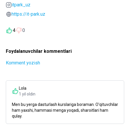
itpark_uz
https://it-park.uz
4
0
Foydalanuvchilar kommentlari
Komment yozish
Lola
1 yil oldin
Men bu yerga dasturlash kurslariga boraman. O'qituvchilar
ham yaxshi, hammasi menga yoqadi, sharoitlari ham
qulay.