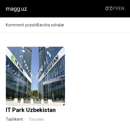
magg.uz
O'Z
РУ
EN
Komment yozish
Barcha sohalar
IT Park Uzbekistan
Tashkent
·
Таълим