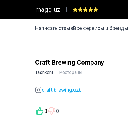
magg.uz
|
Написать отзыв
Все сервисы и бренд
Craft Brewing Company
Tashkent
·
Рестораны
craft.brewing.uzb
3
0