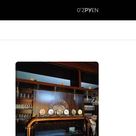
O'Z
РУ
EN