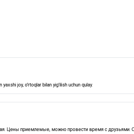
axshi joy, o'rtoqlar bilan yig'ilish uchun qulay.
ая. Цены приемлемые, можно провести время с друзьями. О